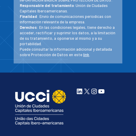
INFORMACIÓN BÁSICA SOBRE PROTECCIÓN DE DATOS:
Responsable del tratamiento
:Unión de Ciudades
Capitales Iberoamericanas.
Finalidad
: Envío de comunicaciones periodicas con
información relevante de la empresa.
Derechos
: En las condiciones legales, tiene derecho a
acceder, rectificar y suprimir los datos, a la limitación
de su tratamiento, a oponerse al mismo y a su
portabilidad.
Puede consultar la información adicional y detallada
sobre Protección de Datos en este
link
.
LinkedIn
X
Instagram
YouTube