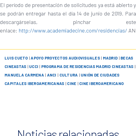
El período de presentación de solicitudes ya está abierto y
se podrán entregar hasta el día 14 de junio de 2019. Para
descargárselas, pinchar este
enlace:
http://www.academiadecine.com/residencias/
AN
LUIS CUETO
|
APOYO PROYECTOS AUDIOVISUALES
|
MADRID
|
BECAS
CINEASTAS
|
UCCI
|
PROGRAMA DE RESIDENCIAS MADRID CINEASTAS
|
MANUELA CARMENA
|
ANCI
|
CULTURA
|
UNIÓN DE CIUDADES
CAPITALES IBEROAMERICANAS
|
CINE
|
CINE IBEROAMERICANO
Noticias relacionadas