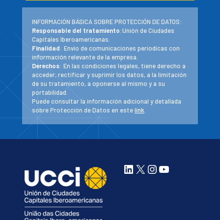
INFORMACIÓN BÁSICA SOBRE PROTECCIÓN DE DATOS:
Responsable del tratamiento
:Unión de Ciudades
Capitales Iberoamericanas.
Finalidad
: Envío de comunicaciones periodicas con
información relevante de la empresa.
Derechos
: En las condiciones legales, tiene derecho a
acceder, rectificar y suprimir los datos, a la limitación
de su tratamiento, a oponerse al mismo y a su
portabilidad.
Puede consultar la información adicional y detallada
sobre Protección de Datos en este
link
.
LinkedIn
X
Instagram
YouTube