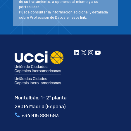
de su tratamiento, a oponerse al mismo y a su
portabilidad.
Puede consultar la información adicional y detallada
sobre Protección de Datos en este
link
.
LinkedIn
X
Instagram
YouTube
Montalbán, 1- 2ª planta
28014 Madrid (España)
+34 915 889 693