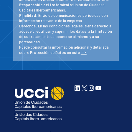
Responsable del tratamiento
:Unión de Ciudades
Capitales Iberoamericanas.
Finalidad
: Envío de comunicaciones periodicas con
información relevante de la empresa.
Derechos
: En las condiciones legales, tiene derecho a
acceder, rectificar y suprimir los datos, a la limitación
de su tratamiento, a oponerse al mismo y a su
portabilidad.
Puede consultar la información adicional y detallada
sobre Protección de Datos en este
link
.
LinkedIn
X
Instagram
YouTube