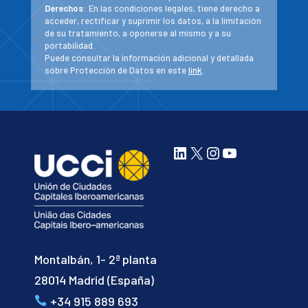
Derechos
: En las condiciones legales, tiene derecho a
acceder, rectificar y suprimir los datos, a la limitación
de su tratamiento, a oponerse al mismo y a su
portabilidad.
Puede consultar la información adicional y detallada
sobre Protección de Datos en este
link
.
LinkedIn
X
Instagram
YouTube
Montalbán, 1- 2ª planta
28014 Madrid (España)
+34 915 889 693