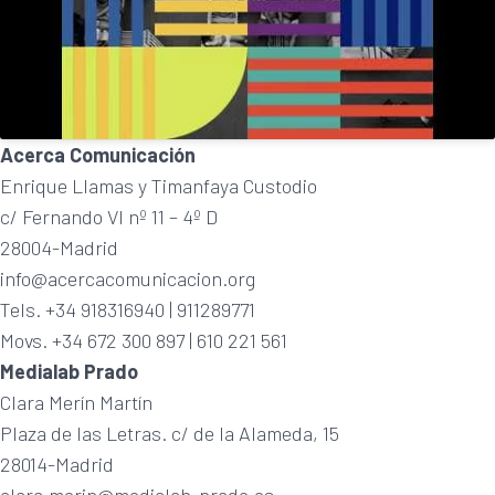
Acerca Comunicación
Enrique Llamas y Timanfaya Custodio
c/ Fernando VI nº 11 – 4º D
28004-Madrid
info@acercacomunicacion.org
Tels. +34 918316940 | 911289771
Movs. +34 672 300 897 | 610 221 561
Medialab Prado
Clara Merín Martín
Plaza de las Letras. c/ de la Alameda, 15
28014-Madrid
clara.merin@medialab-prado.es