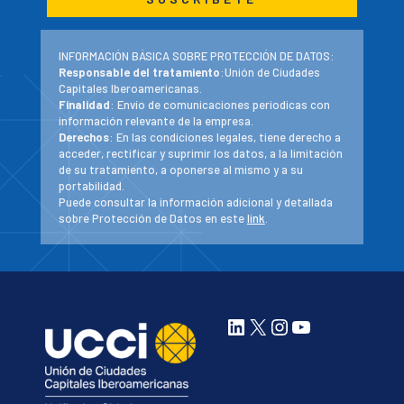
INFORMACIÓN BÁSICA SOBRE PROTECCIÓN DE DATOS:
Responsable del tratamiento
:Unión de Ciudades
Capitales Iberoamericanas.
Finalidad
: Envío de comunicaciones periodicas con
información relevante de la empresa.
Derechos
: En las condiciones legales, tiene derecho a
acceder, rectificar y suprimir los datos, a la limitación
de su tratamiento, a oponerse al mismo y a su
portabilidad.
Puede consultar la información adicional y detallada
sobre Protección de Datos en este
link
.
LinkedIn
X
Instagram
YouTube