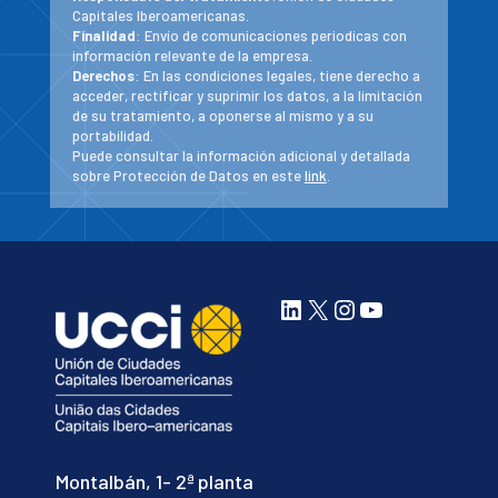
Capitales Iberoamericanas.
Finalidad
: Envío de comunicaciones periodicas con
información relevante de la empresa.
Derechos
: En las condiciones legales, tiene derecho a
acceder, rectificar y suprimir los datos, a la limitación
de su tratamiento, a oponerse al mismo y a su
portabilidad.
Puede consultar la información adicional y detallada
sobre Protección de Datos en este
link
.
LinkedIn
X
Instagram
YouTube
Montalbán, 1- 2ª planta