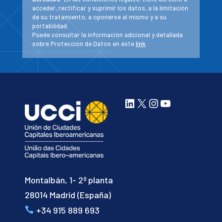
acceder, rectificar y suprimir los datos, a la limitación
de su tratamiento, a oponerse al mismo y a su
portabilidad.
Puede consultar la información adicional y detallada
sobre Protección de Datos en este
link
.
LinkedIn
X
Instagram
YouTube
Montalbán, 1- 2ª planta
28014 Madrid (España)
+34 915 889 693