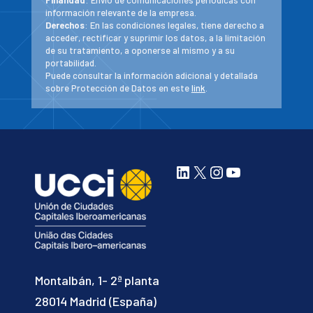
Finalidad
: Envío de comunicaciones periodicas con
información relevante de la empresa.
Derechos
: En las condiciones legales, tiene derecho a
acceder, rectificar y suprimir los datos, a la limitación
de su tratamiento, a oponerse al mismo y a su
portabilidad.
Puede consultar la información adicional y detallada
sobre Protección de Datos en este
link
.
LinkedIn
X
Instagram
YouTube
Montalbán, 1- 2ª planta
28014 Madrid (España)