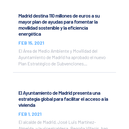
Madrid destina 110 millones de euros a su
mayor plan de ayudas para fomentar la
movilidad sostenible y la eficiencia
energética
FEB 15, 2021
El Área de Medio Ambiente y Movilidad del
Ayuntamiento de Madrid ha aprobado el nuevo
Plan Estratégico de Subvenciones...
El Ayuntamiento de Madrid presenta una
estrategia global para facilitar el acceso a la
vivienda
FEB 1, 2021
El alcalde de Madrid, José Luis Martínez-
Almeida, y la vicealcaldesa, Begoña Villacís, han