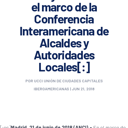
el marco de la
Conferencia
Interamericana de
Alcaldes y
Autoridades
Locales[:]
POR
UCCI UNIÓN DE CIUDADES CAPITALES
IBEROAMERICANAS
|
JUN 21, 2018
[:es]
Madrid, 21 de junio de 2018 (ANCI).-
En el marco de