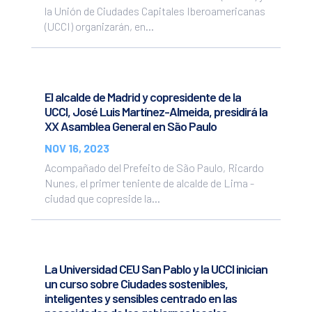
la Unión de Ciudades Capitales Iberoamericanas
(UCCI) organizarán, en...
El alcalde de Madrid y copresidente de la
UCCI, José Luis Martínez-Almeida, presidirá la
XX Asamblea General en São Paulo
NOV 16, 2023
Acompañado del Prefeito de São Paulo, Ricardo
Nunes, el primer teniente de alcalde de Lima -
ciudad que copreside la...
La Universidad CEU San Pablo y la UCCI inician
un curso sobre Ciudades sostenibles,
inteligentes y sensibles centrado en las