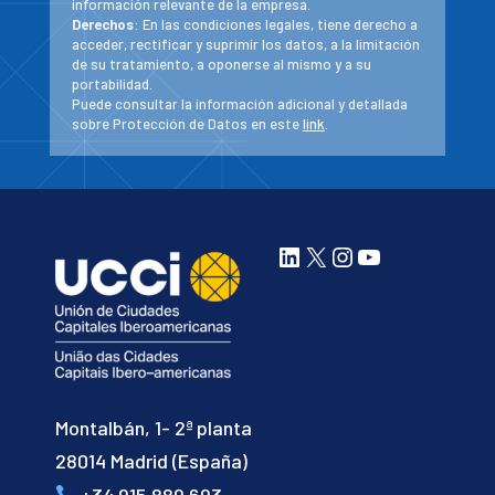
información relevante de la empresa.
Derechos
: En las condiciones legales, tiene derecho a
acceder, rectificar y suprimir los datos, a la limitación
de su tratamiento, a oponerse al mismo y a su
portabilidad.
Puede consultar la información adicional y detallada
sobre Protección de Datos en este
link
.
LinkedIn
X
Instagram
YouTube
Montalbán, 1- 2ª planta
28014 Madrid (España)
+34 915 889 693