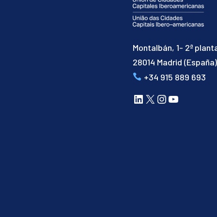
Montalbán, 1- 2ª plant
28014 Madrid (España
+34 915 889 693
LinkedIn
X
Instagram
YouTube