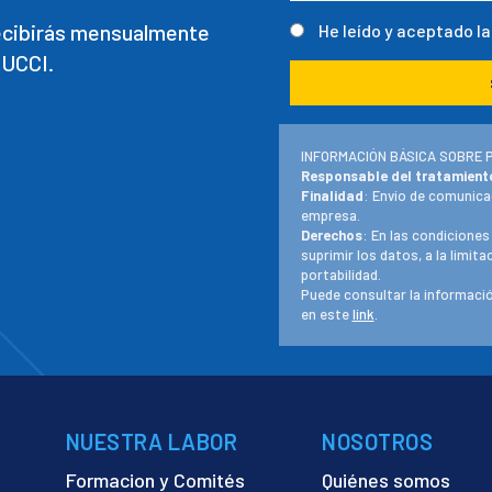
recibirás mensualmente
He leído y aceptado l
 UCCI.
INFORMACIÓN BÁSICA SOBRE 
Responsable del tratamient
Finalidad
: Envío de comunica
empresa.
Derechos
: En las condiciones
suprimir los datos, a la limit
portabilidad.
Puede consultar la informació
en este
link
.
NUESTRA LABOR
NOSOTROS
Formacion y Comités
Quiénes somos