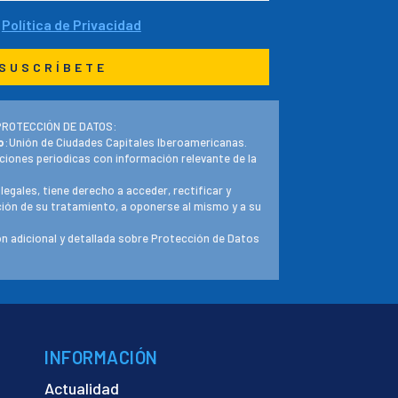
a
Política de Privacidad
PROTECCIÓN DE DATOS:
o
:Unión de Ciudades Capitales Iberoamericanas.
ciones periodicas con información relevante de la
 legales, tiene derecho a acceder, rectificar y
ación de su tratamiento, a oponerse al mismo y a su
n adicional y detallada sobre Protección de Datos
INFORMACIÓN
Actualidad