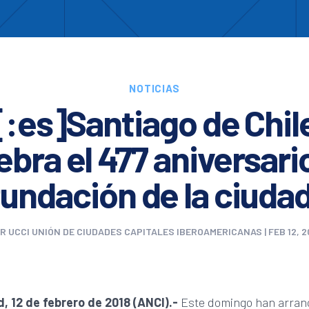
Enc
otros
Cooperación
Formación
Comités
Ciud
NOTICIAS
[:es]Santiago de Chil
ebra el 477 aniversari
fundación de la ciuda
OR
UCCI UNIÓN DE CIUDADES CAPITALES IBEROAMERICANAS
|
FEB 12, 2
, 12 de febrero de 2018 (ANCI).-
Este domingo han arran