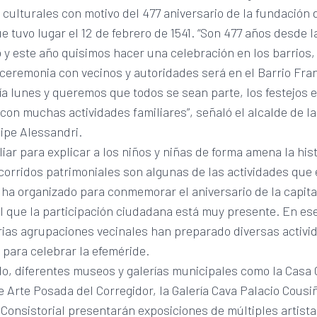
 culturales con motivo del 477 aniversario de la fundación 
ue tuvo lugar el 12 de febrero de 1541. “Son 477 años desde 
 y este año quisimos hacer una celebración en los barrios, 
 ceremonia con vecinos y autoridades será en el Barrio Fran
ía lunes y queremos que todos se sean parte, los festejos
con muchas actividades familiares”, señaló el alcalde de la
lipe Alessandri.
liar para explicar a los niños y niñas de forma amena la hist
corridos patrimoniales son algunas de las actividades que 
 ha organizado para conmemorar el aniversario de la capita
el que la participación ciudadana está muy presente. En es
rias agrupaciones vecinales han preparado diversas activi
 para celebrar la efeméride.
do, diferentes museos y galerías municipales como la Casa 
de Arte Posada del Corregidor, la Galería Cava Palacio Cousiñ
 Consistorial presentarán exposiciones de múltiples artist