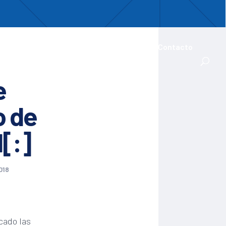
uentro
ades Iberoamericanas
Actualidad
Contacto
e
o de
d[:]
018
cado las