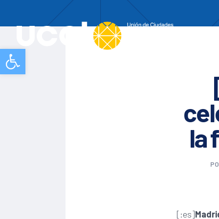
Nos
Abrir barra de herramientas
cel
la 
P
[:es]
Madrid