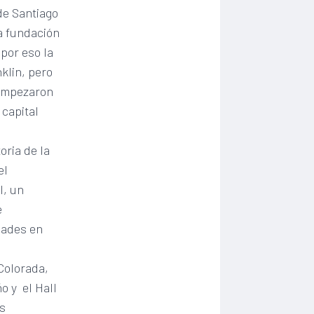
de Santiago
la fundación
por eso la
klin, pero
 empezaron
 capital
oria de la
el
l, un
e
dades en
Colorada,
o y el Hall
as