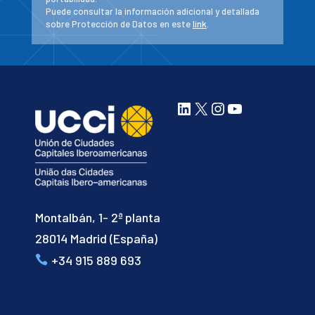
Puede consultar la información adicional y detallada
sobre Protección de Datos en este
link
.
LinkedIn
X
Instagram
YouTube
Montalbán, 1- 2ª planta
28014 Madrid (España)
+34 915 889 693