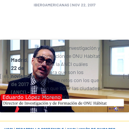
IBEROAMERICANAS
|
NOV 22, 2017
El director de Investigación y
de Formación de ONU Hábitat
Madrid,
explica a la ANCI cuáles
22 de
considera que son los
[:es]
noviembre
[:]
principales retos con los que
de 2017
tienen que lidiar las ciudades
(ANCI).-
iberoamericanas.