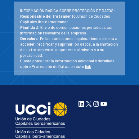
INFORMACIÓN BÁSICA SOBRE PROTECCIÓN DE DATOS:
Responsable del tratamiento
:Unión de Ciudades
Capitales Iberoamericanas.
Finalidad
: Envío de comunicaciones periodicas con
información relevante de la empresa.
Derechos
: En las condiciones legales, tiene derecho a
acceder, rectificar y suprimir los datos, a la limitación
de su tratamiento, a oponerse al mismo y a su
portabilidad.
Puede consultar la información adicional y detallada
sobre Protección de Datos en este
link
.
LinkedIn
X
Instagram
YouTube