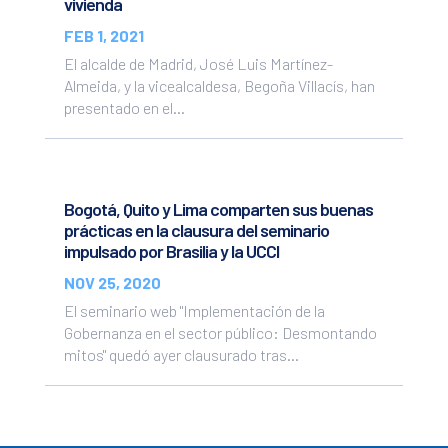
vivienda
FEB 1, 2021
El alcalde de Madrid, José Luis Martínez-
Almeida, y la vicealcaldesa, Begoña Villacís, han
presentado en el...
Bogotá, Quito y Lima comparten sus buenas
prácticas en la clausura del seminario
impulsado por Brasilia y la UCCI
NOV 25, 2020
El seminario web "Implementación de la
Gobernanza en el sector público: Desmontando
mitos" quedó ayer clausurado tras...