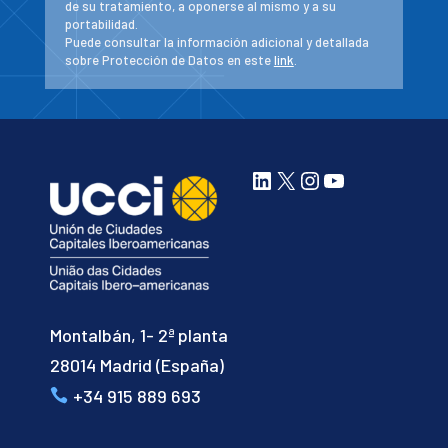
de su tratamiento, a oponerse al mismo y a su
portabilidad.
Puede consultar la información adicional y detallada
sobre Protección de Datos en este
link
.
LinkedIn
X
Instagram
YouTube
Montalbán, 1- 2ª planta
28014 Madrid (España)
+34 915 889 693