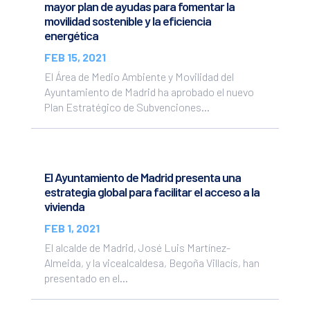
mayor plan de ayudas para fomentar la
movilidad sostenible y la eficiencia
energética
FEB 15, 2021
El Área de Medio Ambiente y Movilidad del
Ayuntamiento de Madrid ha aprobado el nuevo
Plan Estratégico de Subvenciones...
El Ayuntamiento de Madrid presenta una
estrategia global para facilitar el acceso a la
vivienda
FEB 1, 2021
El alcalde de Madrid, José Luis Martínez-
Almeida, y la vicealcaldesa, Begoña Villacís, han
presentado en el...