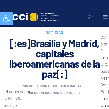
Abrir barra de herramientas
NOTICIAS
Con 
[:es]Brasilia y Madrid,
dist
capitales
fue 
las 
iberoamericanas de la
UCCI
paz[:]
pas
Asa
Gene
POR
UCCI UNIÓN DE CIUDADES CAPITALES
, el gobernador
Paz (
IBEROAMERICANAS
|
ABR 18, 2017
de Brasilia,
junio
Rodrigo
Unió