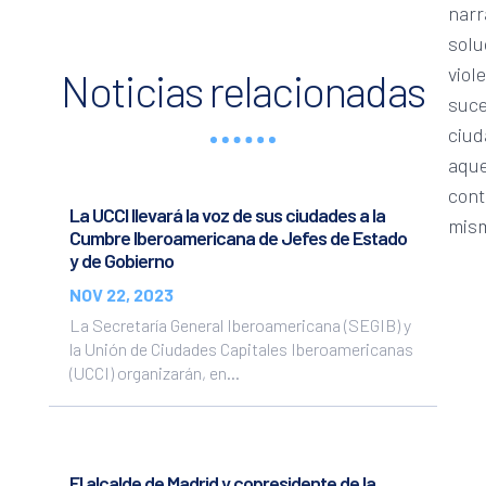
narr
solu
viol
Noticias relacionadas
suce
ciud
aque
cont
La UCCI llevará la voz de sus ciudades a la
mism
Cumbre Iberoamericana de Jefes de Estado
y de Gobierno
NOV 22, 2023
La Secretaría General Iberoamericana (SEGIB) y
la Unión de Ciudades Capitales Iberoamericanas
(UCCI) organizarán, en...
El alcalde de Madrid y copresidente de la