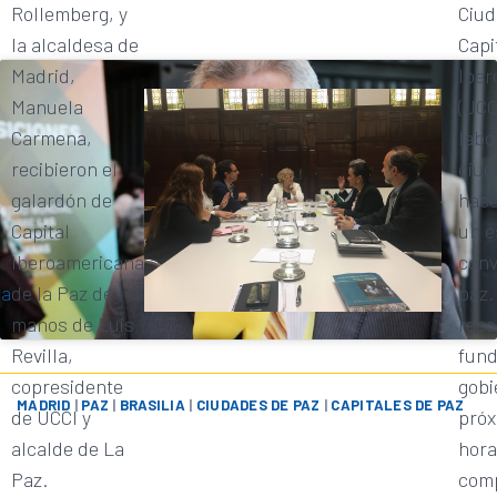
Rollemberg, y
Ciud
la alcaldesa de
Capi
Madrid,
Iber
Manuela
(UCC
Carmena,
labo
recibieron el
ciud
galardón de
hace
n
Capital
un e
Iberoamericana
conv
ia
de la Paz de
paz.
manos de Luis
reco
Revilla,
fund
copresidente
gobi
MADRID
|
PAZ
|
BRASILIA
|
CIUDADES DE PAZ
|
CAPITALES DE PAZ
de UCCI y
próx
alcalde de La
hora
Paz.
com