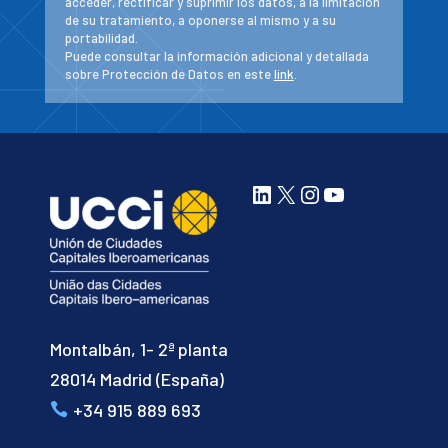
acceder, rectificar y suprimir los datos, a la limitación
de su tratamiento, a oponerse al mismo y a su
portabilidad.
Puede consultar la información adicional y detallada
sobre Protección de Datos en este
link
.
LinkedIn
X
Instagram
YouTube
Montalbán, 1- 2ª planta
28014 Madrid (España)
+34 915 889 693