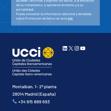
acceder, rectificar y suprimir los datos, a la limitación
de su tratamiento, a oponerse al mismo y a su
portabilidad.
Puede consultar la información adicional y detallada
sobre Protección de Datos en este
link
.
LinkedIn
X
Instagram
YouTube
Montalbán, 1- 2ª planta
28014 Madrid (España)
+34 915 889 693