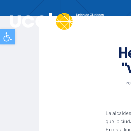
Nos
Abrir barra de herramientas
H
"
P
La alcalde
que la ciud
En esta lín