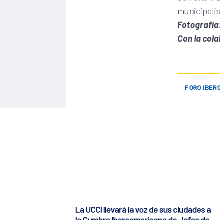
municipali
Fotografía:
Con la cola
FORO IBER
La UCCI llevará la voz de sus ciudades a
la Cumbre Iberoamericana de Jefes de