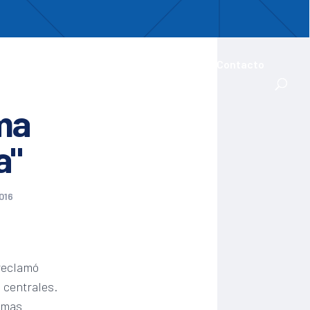
uentro
ades Iberoamericanas
Actualidad
Contacto
ma
a"
016
reclamó
 centrales.
temas