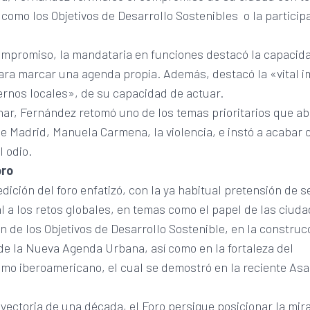
s como los Objetivos de Desarrollo Sostenibles o la particip
ompromiso, la mandataria en funciones destacó la capacida
ara marcar una agenda propia. Además, destacó la «vital i
ernos locales», de su capacidad de actuar.
ar, Fernández retomó uno de los temas prioritarios que ab
e Madrid, Manuela Carmena, la violencia, e instó a acabar 
l odio.
oro
dición del foro enfatizó, con la ya habitual pretensión de s
l a los retos globales, en temas como el papel de las ciuda
 de los Objetivos de Desarrollo Sostenible, en la construcc
de la Nueva Agenda Urbana, así como en la fortaleza del
smo iberoamericano, el cual se demostró en la reciente As
yectoria de una década, el Foro persigue posicionar la mir