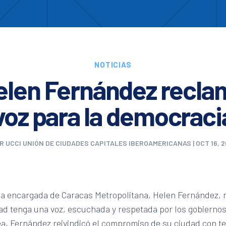
Enc
otros
Cooperación
Formación
Comités
Ciud
NOTICIAS
elen Fernández recla
voz para la democraci
OR
UCCI UNIÓN DE CIUDADES CAPITALES IBEROAMERICANAS
|
OCT 16, 2
sa encargada de Caracas Metropolitana, Helen Fernández, 
ad tenga una voz, escuchada y respetada por los gobiernos
ea, Fernández reivindicó el compromiso de su ciudad con 