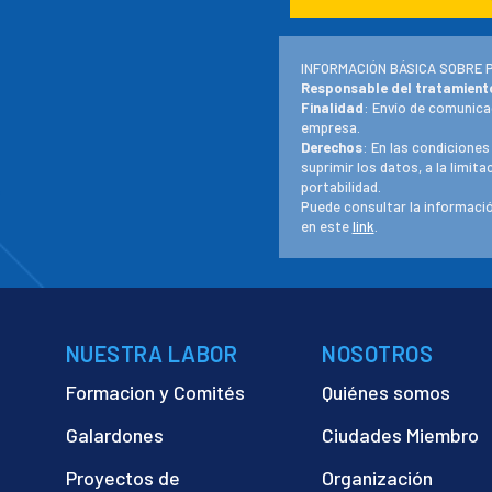
INFORMACIÓN BÁSICA SOBRE 
Responsable del tratamient
Finalidad
: Envío de comunica
empresa.
Derechos
: En las condiciones
suprimir los datos, a la limit
portabilidad.
Puede consultar la informació
en este
link
.
NUESTRA LABOR
NOSOTROS
Formacion y Comités
Quiénes somos
Galardones
Ciudades Miembro
Proyectos de
Organización