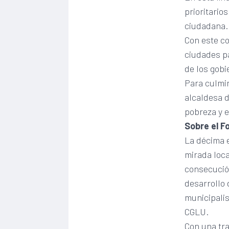
prioritario
ciudadana.
Con este c
ciudades p
de los gobi
Para culmin
alcaldesa d
pobreza y e
Sobre el F
La décima e
mirada loca
consecución
desarrollo 
municipali
CGLU.
Con una tra