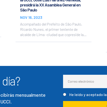
presidirá la XX Asamblea General en
São Paulo
NOV 16, 2023
Acompañado del Prefeito de São Paulo,
Ricardo Nunes, el primer teniente de
alcalde de Lima -ciudad que copreside la...
 día?
recibirás mensualmente
He leído y aceptado l
 UCCI.