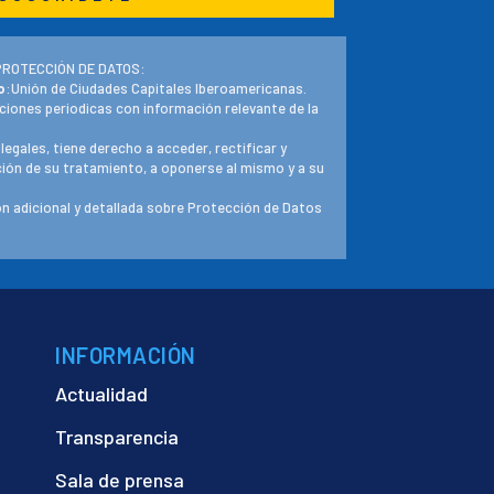
PROTECCIÓN DE DATOS:
o
:Unión de Ciudades Capitales Iberoamericanas.
ciones periodicas con información relevante de la
 legales, tiene derecho a acceder, rectificar y
ación de su tratamiento, a oponerse al mismo y a su
n adicional y detallada sobre Protección de Datos
INFORMACIÓN
Actualidad
Transparencia
Sala de prensa