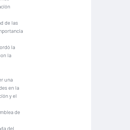
ación
d de las
mportancia
ordó la
con la
er una
des en la
ión y el
amblea de
ada del