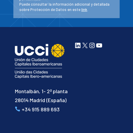
Puede consultar la información adicional y detallada
sobre Protección de Datos en este
link
.
LinkedIn
X
Instagram
YouTube
Montalbán, 1- 2ª planta
28014 Madrid (España)
+34 915 889 693