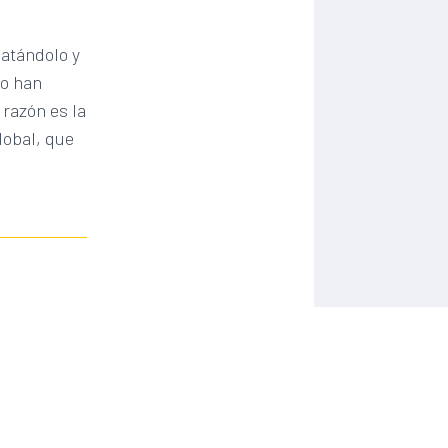
catándolo y
co han
razón es la
lobal, que