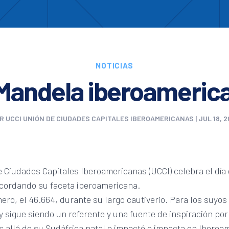
Enc
otros
Cooperación
Formación
Comités
Ciud
NOTICIAS
 Mandela iberoameric
OR
UCCI UNIÓN DE CIUDADES CAPITALES IBEROAMERICANAS
|
JUL 18, 2
 Ciudades Capitales Iberoamericanas (UCCI) celebra el día
cordando su faceta iberoamericana.
ro, el 46.664, durante su largo cautiverio. Para los suyos
 sigue siendo un referente y una fuente de inspiración por
 allá de su Sudáfrica natal e impactó e impacta en Iberoam