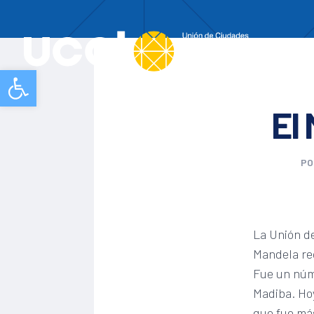
Nos
Abrir barra de herramientas
El
P
La Unión de
Mandela re
Fue un núme
Madiba. Hoy
que fue más