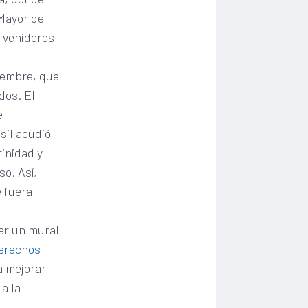
 Mayor de
s venideros
ciembre, que
dos. El
e
sil acudió
inidad y
so. Así,
 fuera
cer un mural
Derechos
a mejorar
 a la