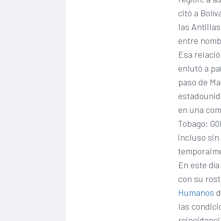
citó a Bolí
las Antilla
entre nomb
Esa relació
enlutó a pa
paso de Man
estadounid
en una comi
Tobago; G0b
incluso si
temporalmen
En este día
con su rost
Humanos
d
las condici
reincidenci