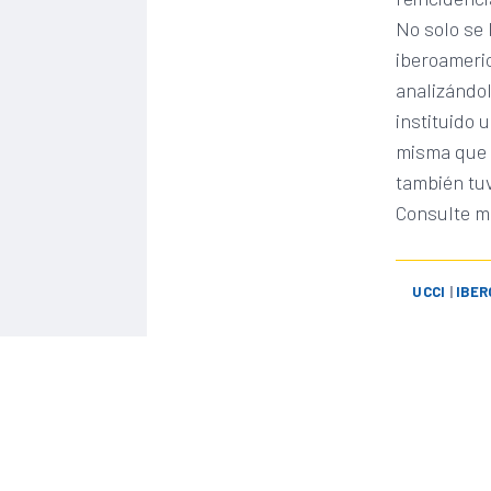
No solo se 
iberoameri
analizándo
instituido 
misma que l
también tuv
Consulte m
UCCI
|
IBER