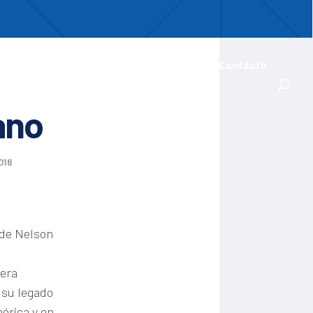
uentro
ades Iberoamericanas
Actualidad
Contacto
ano
016
 de Nelson
 era
 su legado
érica y en