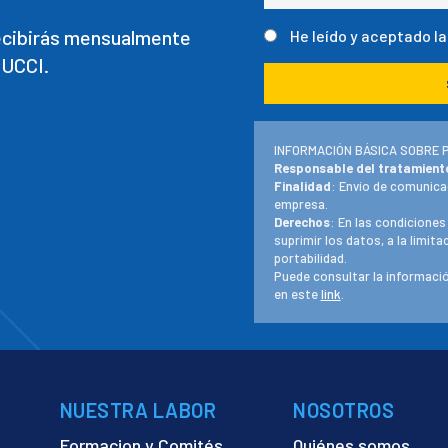
recibirás mensualmente
He leído y aceptado l
 UCCI.
INFORMACIÓN BÁSICA SOBRE 
Responsable del tratamient
Finalidad
: Envío de comunica
empresa.
Derechos
: En las condiciones
suprimir los datos, a la limit
portabilidad.
Puede consultar la informació
en este
link
.
NUESTRA LABOR
NOSOTROS
Formacion y Comités
Quiénes somos