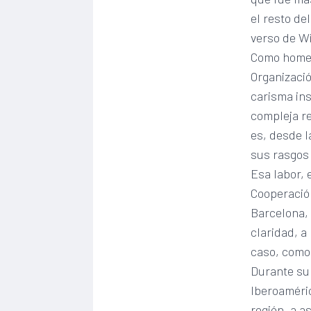
el resto d
verso de Wi
Como homena
Organizaci
carisma ins
compleja re
es, desde l
sus rasgos 
Esa labor, 
Cooperación
Barcelona, 
claridad, a
caso, como 
Durante su 
Iberoaméric
región, a a