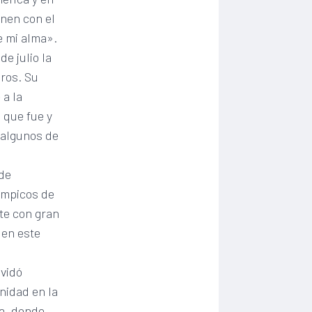
nen con el
e mi alma».
e julio la
gros. Su
 a la
 que fue y
 algunos de
 de
límpicos de
rte con gran
 en este
lvidó
unidad en la
la, donde