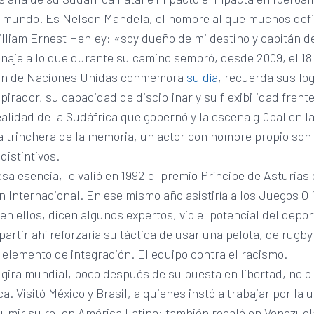
el mundo. Es Nelson Mandela, el hombre al que muchos defi
lliam Ernest Henley: «soy dueño de mi destino y capitán d
je a lo que durante su camino sembró, desde 2009, el 18 d
ón de Naciones Unidas conmemora
su día
, recuerda sus lo
pirador, su capacidad de disciplinar y su flexibilidad frente
alidad de la Sudáfrica que gobernó y la escena gl0bal en la
a trinchera de la memoria, un actor con nombre propio son
distintivos.
esa esencia, le valió en 1992 el premio Príncipe de Asturias
 Internacional. En ese mismo año asistiría a los Juegos O
en ellos, dicen algunos expertos, vio el potencial del depo
 partir ahí reforzaría su táctica de usar una pelota, de rugby
elemento de integración. El equipo contra el racismo.
gira mundial, poco después de su puesta en libertad, no o
a. Visitó México y Brasil, a quienes instó a trabajar por la 
sumir su rol en América Latina; también recaló en Venezue