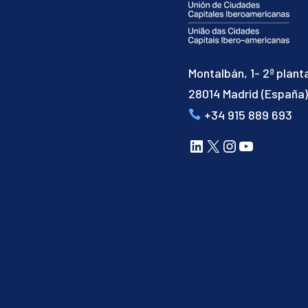
Montalbán, 1- 2ª plant
28014 Madrid (España
+34 915 889 693
LinkedIn
X
Instagram
YouTube