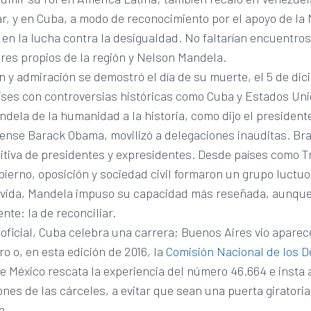
var, y en Cuba, a modo de reconocimiento por el apoyo de la
s en la lucha contra la desigualdad. No faltarían encuentro
res propios de la región y Nelson Mandela.
n y admiración se demostró el día de su muerte, el 5 de di
íses con controversias históricas como Cuba y Estados Uni
dela de la humanidad a la historia, como dijo el president
ense Barack Obama, movilizó a delegaciones inauditas. Bra
tiva de presidentes y expresidentes. Desde países como Tr
ierno, oposición y sociedad civil formaron un grupo luctuo
n vida, Mandela impuso su capacidad más reseñada, aunque
te: la de reconciliar.
 oficial, Cuba celebra una carrera; Buenos Aires vio apare
ro o, en esta edición de 2016, la
Comisión Nacional de los 
e México rescata la experiencia del número 46.664 e insta 
ones de las cárceles, a evitar que sean una puerta giratoria
a.