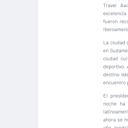
Travel Aw
excelencia
fueron rec
Iberoameri
La ciudad d
en Sudamér
ciudad cul
deportivo.
destino lí
encuentro 
El presid
noche ha 
latinoamer
ahora se m
año tendr