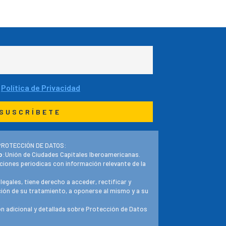
a
Política de Privacidad
PROTECCIÓN DE DATOS:
o
:Unión de Ciudades Capitales Iberoamericanas.
ciones periodicas con información relevante de la
 legales, tiene derecho a acceder, rectificar y
ación de su tratamiento, a oponerse al mismo y a su
n adicional y detallada sobre Protección de Datos