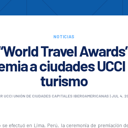
Enc
otros
Cooperación
Formación
Comités
Ciud
NOTICIAS
“World Travel Awards
emia a ciudades UCCI
turismo
OR
UCCI UNIÓN DE CIUDADES CAPITALES IBEROAMERICANAS
|
JUL 4, 2
io se efectuó en Lima, Perú, la ceremonia de premiación d