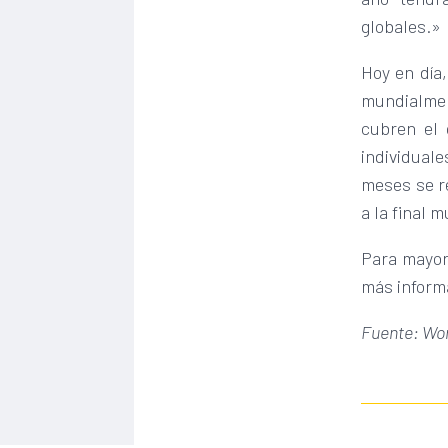
globales.»
Hoy en día
mundialmen
cubren el 
individuale
meses se re
a la final 
Para mayor 
más inform
Fuente: Wor