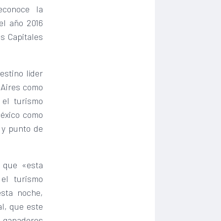
econoce la
el año 2016
s Capitales
estino líder
 Aires como
 el turismo
México como
 y punto de
 que «esta
el turismo
esta noche,
l, que este
 ganadores