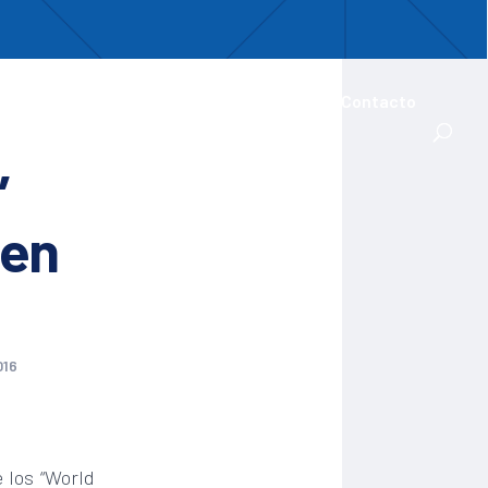
uentro
ades Iberoamericanas
Actualidad
Contacto
”
 en
016
e los “World