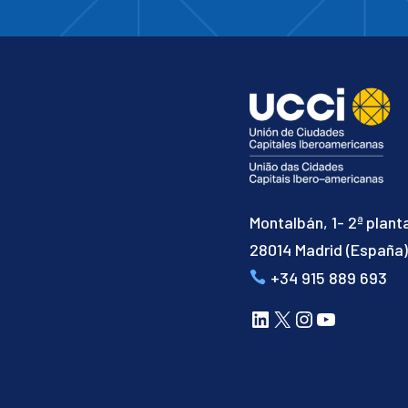
Montalbán, 1- 2ª plant
28014 Madrid (España
+34 915 889 693
LinkedIn
X
Instagram
YouTube