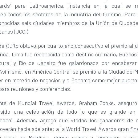
ards” para Latinoamerica, instancia en la cual se r
 en todos los sectores de la industria del turismo. Para 
onocidas seis ciudades miembros de la Unión de Ciudade
canas (UCCI).
e Quito obtuvo por cuarto año consecutivo el premio al d
ica. Lima fue reconocida como destino culinario, Buenos
tural y Río de Janeiro fue galardonada por encabezar
 Asimismo, en América Central se premió a la Ciudad de 
der en materia de negocios y a Panamá como mejor puerto
para reuniones y conferencias.
ente de Mundial Travel Awards, Graham Cooke, aseguró
sido una celebración de todo lo que es grande en 
icano”. Además, agregó que «todos los ganadores de 
overán hacia adelante: a la World Travel Awards gran fina
á lugar en Maldivas, donde vamos a reconocer a los