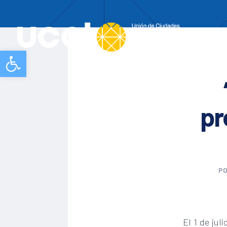
Nos
Abrir barra de herramientas
pr
P
El 1 de jul