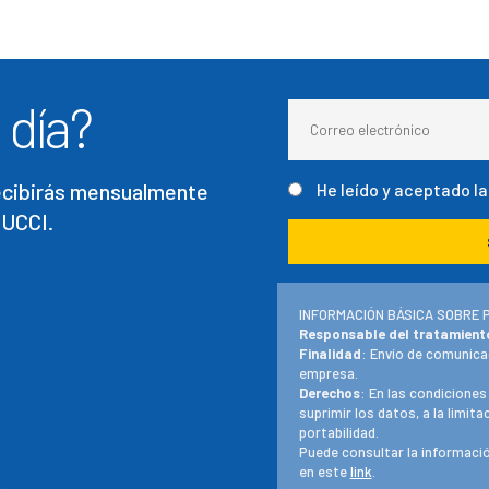
 día?
recibirás mensualmente
He leído y aceptado l
 UCCI.
INFORMACIÓN BÁSICA SOBRE 
Responsable del tratamient
Finalidad
: Envío de comunica
empresa.
Derechos
: En las condiciones
suprimir los datos, a la limit
portabilidad.
Puede consultar la informació
en este
link
.