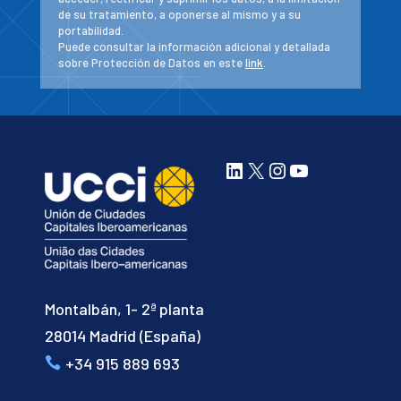
de su tratamiento, a oponerse al mismo y a su
portabilidad.
Puede consultar la información adicional y detallada
sobre Protección de Datos en este
link
.
LinkedIn
X
Instagram
YouTube
Montalbán, 1- 2ª planta
28014 Madrid (España)
+34 915 889 693