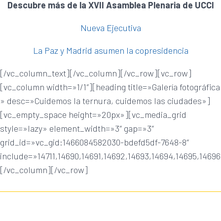
Descubre más de la XVII Asamblea Plenaria de UCCI
Nueva Ejecutiva
La Paz y Madrid asumen la copresidencia
[/vc_column_text][/vc_column][/vc_row][vc_row]
[vc_column width=»1/1″][heading title=»Galería fotográfica
» desc=»Cuidemos la ternura, cuidemos las ciudades»]
[vc_empty_space height=»20px»][vc_media_grid
style=»lazy» element_width=»3″ gap=»3″
grid_id=»vc_gid:1466084582030-bdefd5df-7648-8″
include=»14711,14690,14691,14692,14693,14694,14695,14696,
[/vc_column][/vc_row]