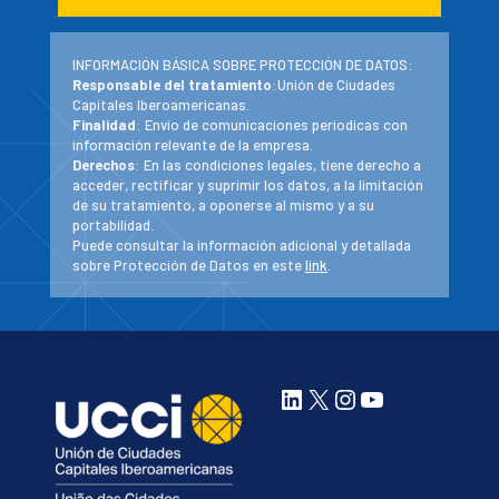
INFORMACIÓN BÁSICA SOBRE PROTECCIÓN DE DATOS:
Responsable del tratamiento
:Unión de Ciudades
Capitales Iberoamericanas.
Finalidad
: Envío de comunicaciones periodicas con
información relevante de la empresa.
Derechos
: En las condiciones legales, tiene derecho a
acceder, rectificar y suprimir los datos, a la limitación
de su tratamiento, a oponerse al mismo y a su
portabilidad.
Puede consultar la información adicional y detallada
sobre Protección de Datos en este
link
.
LinkedIn
X
Instagram
YouTube