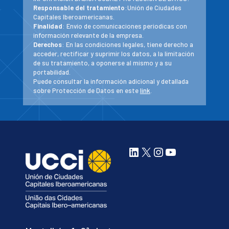
Responsable del tratamiento
:Unión de Ciudades
Capitales Iberoamericanas.
Finalidad
: Envío de comunicaciones periodicas con
información relevante de la empresa.
Derechos
: En las condiciones legales, tiene derecho a
acceder, rectificar y suprimir los datos, a la limitación
de su tratamiento, a oponerse al mismo y a su
portabilidad.
Puede consultar la información adicional y detallada
sobre Protección de Datos en este
link
.
LinkedIn
X
Instagram
YouTube