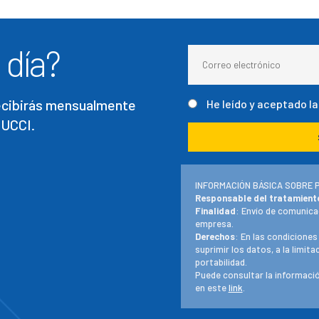
 día?
recibirás mensualmente
He leído y aceptado l
 UCCI.
INFORMACIÓN BÁSICA SOBRE 
Responsable del tratamient
Finalidad
: Envío de comunica
empresa.
Derechos
: En las condiciones
suprimir los datos, a la limit
portabilidad.
Puede consultar la informació
en este
link
.