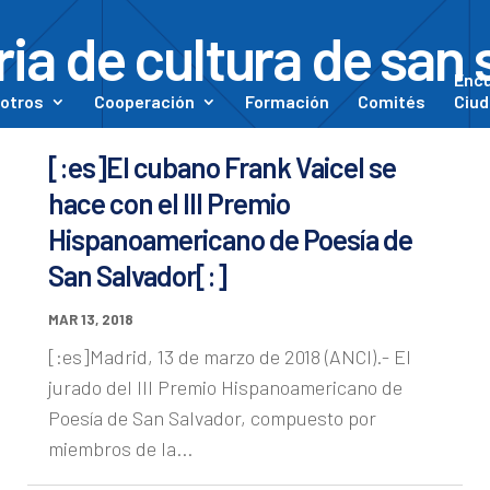
ria de cultura de san 
Enc
otros
Cooperación
Formación
Comités
Ciud
[:es]El cubano Frank Vaicel se
hace con el III Premio
Hispanoamericano de Poesía de
San Salvador[:]
MAR 13, 2018
[:es]Madrid, 13 de marzo de 2018 (ANCI).- El
jurado del III Premio Hispanoamericano de
Poesía de San Salvador, compuesto por
miembros de la...