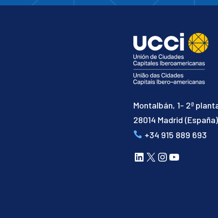
Montalbán, 1- 2ª plant
28014 Madrid (España
+34 915 889 693
LinkedIn
X
Instagram
YouTube