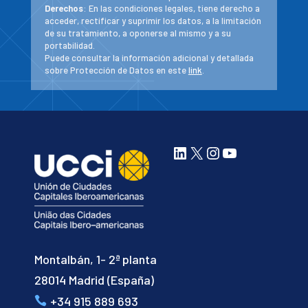
Derechos
: En las condiciones legales, tiene derecho a
acceder, rectificar y suprimir los datos, a la limitación
de su tratamiento, a oponerse al mismo y a su
portabilidad.
Puede consultar la información adicional y detallada
sobre Protección de Datos en este
link
.
LinkedIn
X
Instagram
YouTube
Montalbán, 1- 2ª planta
28014 Madrid (España)
+34 915 889 693