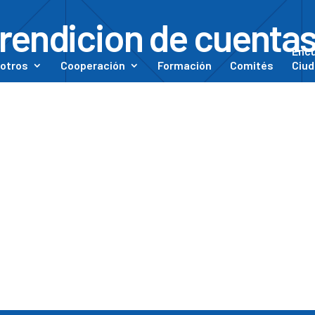
rendicion de cuenta
Enc
otros
Cooperación
Formación
Comités
Ciud