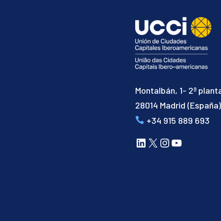
Montalbán, 1- 2ª plant
28014 Madrid (España
+34 915 889 693
LinkedIn
X
Instagram
YouTube