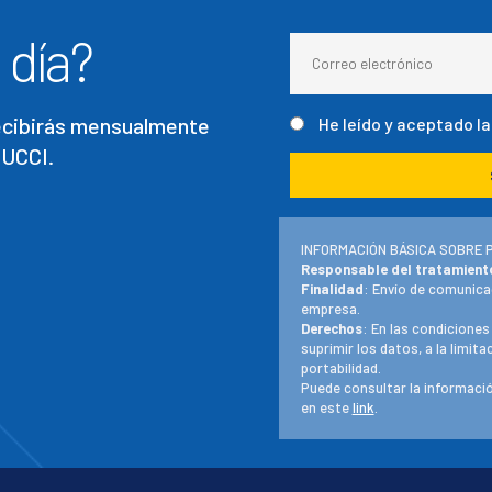
 día?
recibirás mensualmente
He leído y aceptado l
 UCCI.
INFORMACIÓN BÁSICA SOBRE 
Responsable del tratamient
Finalidad
: Envío de comunica
empresa.
Derechos
: En las condiciones
suprimir los datos, a la limit
portabilidad.
Puede consultar la informació
en este
link
.