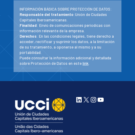
INFORMACIÓN BÁSICA SOBRE PROTECCIÓN DE DATOS:
Responsable del tratamiento
:Unión de Ciudades
Capitales Iberoamericanas.
Finalidad
: Envío de comunicaciones periodicas con
información relevante de la empresa.
Derechos
: En las condiciones legales, tiene derecho a
acceder, rectificar y suprimir los datos, a la limitación
de su tratamiento, a oponerse al mismo y a su
portabilidad.
Puede consultar la información adicional y detallada
sobre Protección de Datos en este
link
.
LinkedIn
X
Instagram
YouTube