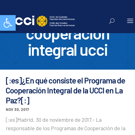
programa de
Abrir barra de herramientas
cooperacion
integral ucci
[:es]¿En qué consiste el Programa de
Cooperación Integral de la UCCI en La
Paz?[:]
NOV 30, 2017
[:es]Madrid, 30 de noviembre de 2017.- La
responsable de los Programas de Cooperación de la