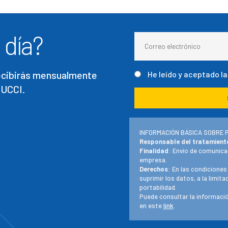
 día?
recibirás mensualmente
He leído y aceptado l
 UCCI.
INFORMACIÓN BÁSICA SOBRE 
Responsable del tratamient
Finalidad
: Envío de comunica
empresa.
Derechos
: En las condiciones
suprimir los datos, a la limit
portabilidad.
Puede consultar la informació
en este
link
.