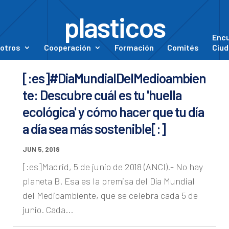
plasticos
Enc
otros
Cooperación
Formación
Comités
Ciud
[:es]#DiaMundialDelMedioambien
te: Descubre cuál es tu 'huella
ecológica' y cómo hacer que tu día
a día sea más sostenible[:]
JUN 5, 2018
[:es]Madrid, 5 de junio de 2018 (ANCI).- No hay
planeta B. Esa es la premisa del Día Mundial
del Medioambiente, que se celebra cada 5 de
junio. Cada...