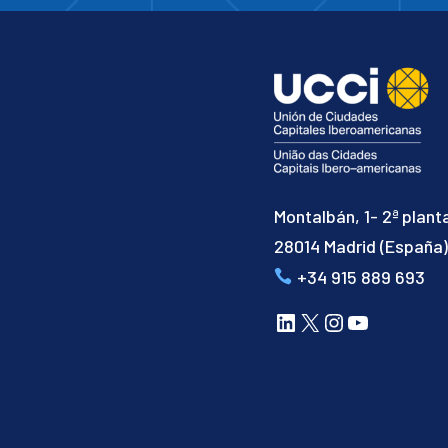
Montalbán, 1- 2ª plant
28014 Madrid (España
+34 915 889 693
LinkedIn
X
Instagram
YouTube