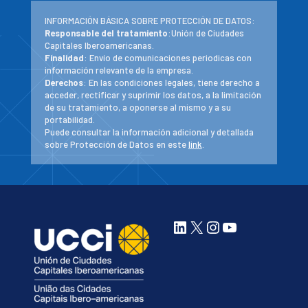
INFORMACIÓN BÁSICA SOBRE PROTECCIÓN DE DATOS:
Responsable del tratamiento
:Unión de Ciudades
Capitales Iberoamericanas.
Finalidad
: Envío de comunicaciones periodicas con
información relevante de la empresa.
Derechos
: En las condiciones legales, tiene derecho a
acceder, rectificar y suprimir los datos, a la limitación
de su tratamiento, a oponerse al mismo y a su
portabilidad.
Puede consultar la información adicional y detallada
sobre Protección de Datos en este
link
.
LinkedIn
X
Instagram
YouTube