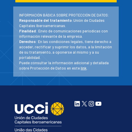
INFORMACIÓN BÁSICA SOBRE PROTECCIÓN DE DATOS:
Responsable del tratamiento
:Unión de Ciudades
Capitales Iberoamericanas.
Finalidad
: Envío de comunicaciones periodicas con
información relevante de la empresa.
Derechos
: En las condiciones legales, tiene derecho a
acceder, rectificar y suprimir los datos, a la limitación
de su tratamiento, a oponerse al mismo y a su
portabilidad.
Puede consultar la información adicional y detallada
sobre Protección de Datos en este
link
.
LinkedIn
X
Instagram
YouTube