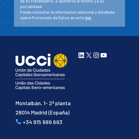
de su tratamiento, a oponerse al mismo y a su
portabilidad.
Puede consultar la información adicional y detallada
sobre Protección de Datos en este
link
.
LinkedIn
X
Instagram
YouTube
Montalbán, 1- 2ª planta
28014 Madrid (España)
+34 915 889 693