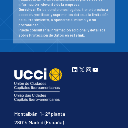
información relevante de la empresa.
Derechos
: En las condiciones legales, tiene derecho a
acceder, rectificar y suprimir los datos, a la limitación
de su tratamiento, a oponerse al mismo y a su
portabilidad.
Puede consultar la información adicional y detallada
sobre Protección de Datos en este
link
.
LinkedIn
X
Instagram
YouTube
Montalbán, 1- 2ª planta
28014 Madrid (España)