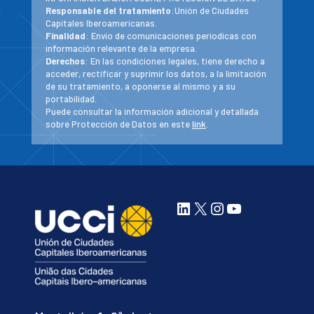
Responsable del tratamiento
:Unión de Ciudades
Capitales Iberoamericanas.
Finalidad
: Envío de comunicaciones periodicas con
información relevante de la empresa.
Derechos
: En las condiciones legales, tiene derecho a
acceder, rectificar y suprimir los datos, a la limitación
de su tratamiento, a oponerse al mismo y a su
portabilidad.
Puede consultar la información adicional y detallada
sobre Protección de Datos en este
link
.
LinkedIn
X
Instagram
YouTube