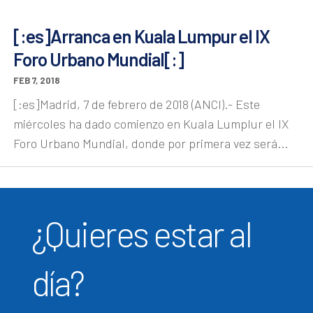
[:es]Arranca en Kuala Lumpur el IX
Foro Urbano Mundial[:]
FEB 7, 2018
[:es]Madrid, 7 de febrero de 2018 (ANCI).- Este
miércoles ha dado comienzo en Kuala Lumplur el IX
Foro Urbano Mundial, donde por primera vez será...
¿Quieres estar al
día?