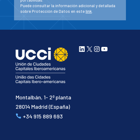
portabilidad.
Puede consultar la información adicional y detallada
sobre Protección de Datos en este
link
.
LinkedIn
X
Instagram
YouTube
Montalbán, 1- 2ª planta
28014 Madrid (España)
+34 915 889 693