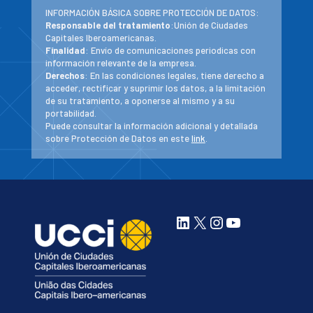
INFORMACIÓN BÁSICA SOBRE PROTECCIÓN DE DATOS:
Responsable del tratamiento
:Unión de Ciudades
Capitales Iberoamericanas.
Finalidad
: Envío de comunicaciones periodicas con
información relevante de la empresa.
Derechos
: En las condiciones legales, tiene derecho a
acceder, rectificar y suprimir los datos, a la limitación
de su tratamiento, a oponerse al mismo y a su
portabilidad.
Puede consultar la información adicional y detallada
sobre Protección de Datos en este
link
.
LinkedIn
X
Instagram
YouTube