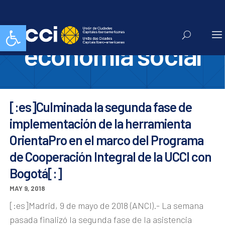
instituto par ala
Abrir barra de herramientas
economia social
[:es]Culminada la segunda fase de
implementación de la herramienta
OrientaPro en el marco del Programa
de Cooperación Integral de la UCCI con
Bogotá[:]
MAY 9, 2018
[:es]Madrid, 9 de mayo de 2018 (ANCI).- La semana
pasada finalizó la segunda fase de la asistencia