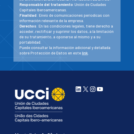
Responsable del tratamiento
:Unión de Ciudades
Capitales Iberoamericanas.
Finalidad
: Envío de comunicaciones periodicas con
información relevante de la empresa.
Derechos
: En las condiciones legales, tiene derecho a
acceder, rectificar y suprimir los datos, a la limitación
de su tratamiento, a oponerse al mismo y a su
portabilidad.
Puede consultar la información adicional y detallada
sobre Protección de Datos en este
link
.
LinkedIn
X
Instagram
YouTube