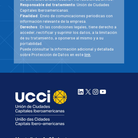
Responsable del tratamiento
:Unión de Ciudades
Capitales Iberoamericanas.
Finalidad
: Envío de comunicaciones periodicas con
información relevante de la empresa.
Derechos
: En las condiciones legales, tiene derecho a
acceder, rectificar y suprimir los datos, a la limitación
de su tratamiento, a oponerse al mismo y a su
portabilidad.
Puede consultar la información adicional y detallada
sobre Protección de Datos en este
link
.
LinkedIn
X
Instagram
YouTube