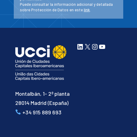
Puede consultar la información adicional y detallada
sobre Protección de Datos en este
link
.
LinkedIn
X
Instagram
YouTube
Montalbán, 1- 2ª planta
28014 Madrid (España)
+34 915 889 693