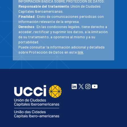
INFORMACIÓN BÁSICA SOBRE PROTECCIÓN DE DATOS:
Responsable del tratamiento
:Unión de Ciudades
Capitales Iberoamericanas.
Finalidad
: Envío de comunicaciones periodicas con
información relevante de la empresa.
Derechos
: En las condiciones legales, tiene derecho a
acceder, rectificar y suprimir los datos, a la limitación
de su tratamiento, a oponerse al mismo y a su
portabilidad.
Puede consultar la información adicional y detallada
sobre Protección de Datos en este
link
.
LinkedIn
X
Instagram
YouTube