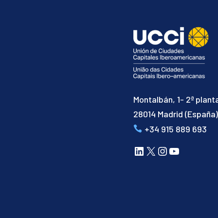
Montalbán, 1- 2ª plant
28014 Madrid (España
+34 915 889 693
LinkedIn
X
Instagram
YouTube