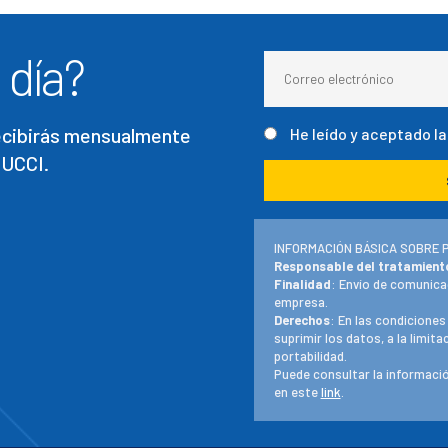
 día?
recibirás mensualmente
He leído y aceptado l
 UCCI.
INFORMACIÓN BÁSICA SOBRE 
Responsable del tratamient
Finalidad
: Envío de comunica
empresa.
Derechos
: En las condiciones
suprimir los datos, a la limit
portabilidad.
Puede consultar la informació
en este
link
.