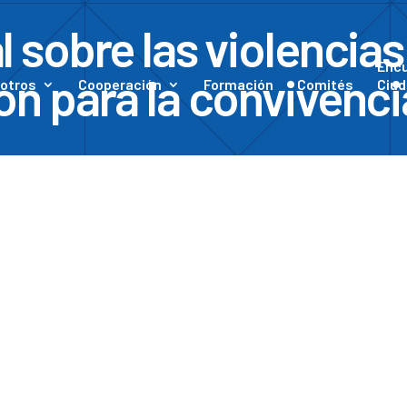
 sobre las violencias
Enc
n para la convivencia
otros
Cooperación
Formación
Comités
Ciud