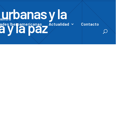
 urbanas y la
uentro
 y la paz
ades Iberoamericanas
Actualidad
Contacto