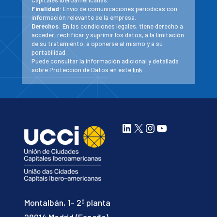
Finalidad
: Envío de comunicaciones periodicas con
información relevante de la empresa.
Derechos
: En las condiciones legales, tiene derecho a
acceder, rectificar y suprimir los datos, a la limitación
de su tratamiento, a oponerse al mismo y a su
portabilidad.
Puede consultar la información adicional y detallada
sobre Protección de Datos en este
link
.
LinkedIn
X
Instagram
YouTube
Montalbán, 1- 2ª planta