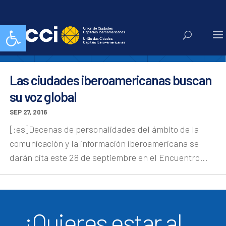
Europa Press
Abrir barra de herramientas
Las ciudades iberoamericanas buscan
su voz global
SEP 27, 2016
[:es]Decenas de personalidades del ámbito de la
comunicación y la información iberoamericana se
darán cita este 28 de septiembre en el Encuentro...
¿Quieres estar al