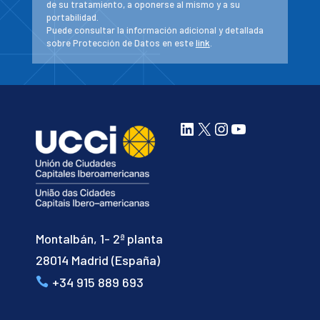
de su tratamiento, a oponerse al mismo y a su
portabilidad.
Puede consultar la información adicional y detallada
sobre Protección de Datos en este
link
.
LinkedIn
X
Instagram
YouTube
Montalbán, 1- 2ª planta
28014 Madrid (España)
+34 915 889 693