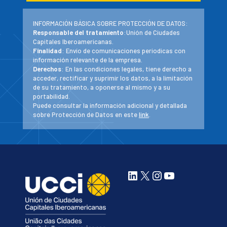
INFORMACIÓN BÁSICA SOBRE PROTECCIÓN DE DATOS:
Responsable del tratamiento
:Unión de Ciudades
Capitales Iberoamericanas.
Finalidad
: Envío de comunicaciones periodicas con
información relevante de la empresa.
Derechos
: En las condiciones legales, tiene derecho a
acceder, rectificar y suprimir los datos, a la limitación
de su tratamiento, a oponerse al mismo y a su
portabilidad.
Puede consultar la información adicional y detallada
sobre Protección de Datos en este
link
.
LinkedIn
X
Instagram
YouTube