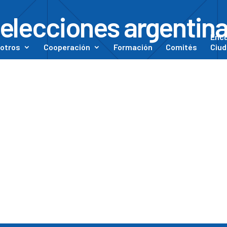
elecciones argentin
Enc
otros
Cooperación
Formación
Comités
Ciud