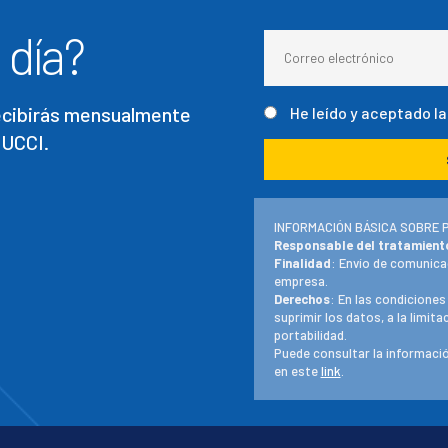
 día?
recibirás mensualmente
He leído y aceptado l
 UCCI.
INFORMACIÓN BÁSICA SOBRE 
Responsable del tratamient
Finalidad
: Envío de comunica
empresa.
Derechos
: En las condiciones
suprimir los datos, a la limit
portabilidad.
Puede consultar la informació
en este
link
.