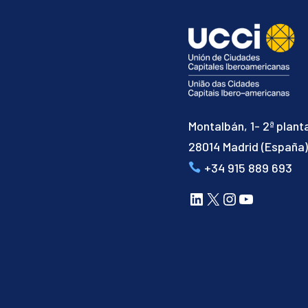
Montalbán, 1- 2ª plant
28014 Madrid (España
+34 915 889 693
LinkedIn
X
Instagram
YouTube